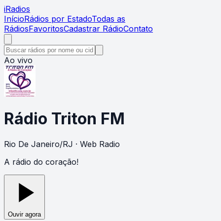
i
Radios
Início
Rádios por Estado
Todas as
Rádios
Favoritos
Cadastrar Rádio
Contato
Ao vivo
Rádio Triton FM
Rio De Janeiro
/
RJ
· Web Radio
A rádio do coração!
Ouvir agora