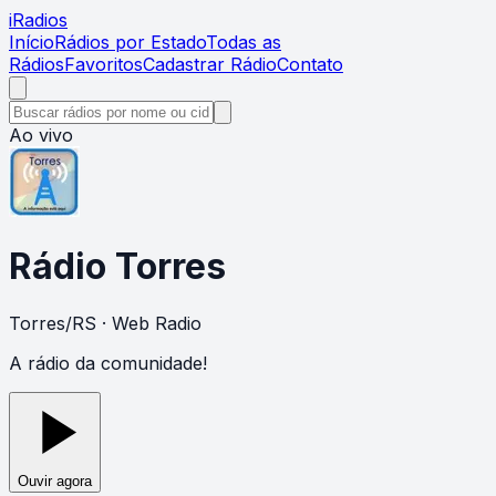
i
Radios
Início
Rádios por Estado
Todas as
Rádios
Favoritos
Cadastrar Rádio
Contato
Ao vivo
Rádio Torres
Torres
/
RS
· Web Radio
A rádio da comunidade!
Ouvir agora