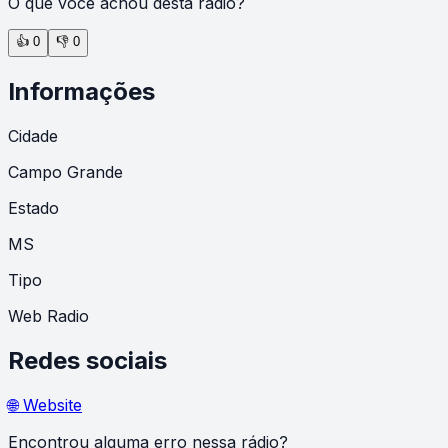
O que você achou desta rádio?
👍
0
👎
0
Informações
Cidade
Campo Grande
Estado
MS
Tipo
Web Radio
Redes sociais
🌐 Website
Encontrou alguma erro nessa rádio?