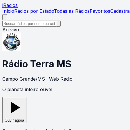
i
Radios
Início
Rádios por Estado
Todas as Rádios
Favoritos
Cadastra
Ao vivo
Rádio Terra MS
Campo Grande
/
MS
· Web Radio
O planeta inteiro ouve!
Ouvir agora