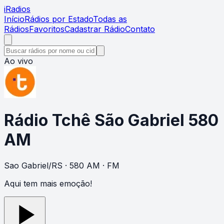
i
Radios
Início
Rádios por Estado
Todas as
Rádios
Favoritos
Cadastrar Rádio
Contato
Ao vivo
Rádio Tchê São Gabriel 580
AM
Sao Gabriel
/
RS
· 580 AM
· FM
Aqui tem mais emoção!