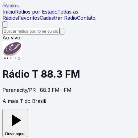
i
Radios
Início
Rádios por Estado
Todas as
Rádios
Favoritos
Cadastrar Rádio
Contato
Ao vivo
Rádio T 88.3 FM
Paranacity
/
PR
· 88.3 FM
· FM
A mais T do Brasil!
Ouvir agora