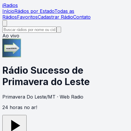
i
Radios
Início
Rádios por Estado
Todas as
Rádios
Favoritos
Cadastrar Rádio
Contato
Ao vivo
Rádio Sucesso de
Primavera do Leste
Primavera Do Leste
/
MT
· Web Radio
24 horas no ar!