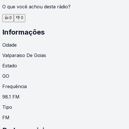
O que você achou desta rádio?
👍
0
👎
0
Informações
Cidade
Valparaiso De Goias
Estado
GO
Frequência
98.1 FM
Tipo
FM