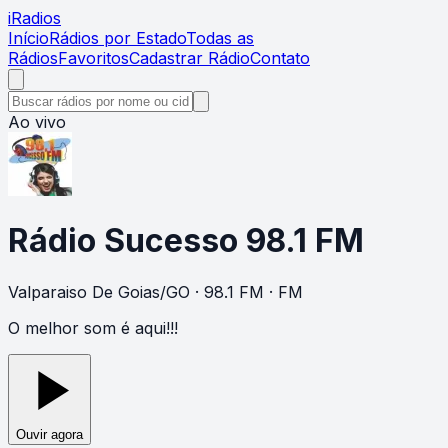
i
Radios
Início
Rádios por Estado
Todas as
Rádios
Favoritos
Cadastrar Rádio
Contato
Ao vivo
Rádio Sucesso 98.1 FM
Valparaiso De Goias
/
GO
· 98.1 FM
· FM
O melhor som é aqui!!!
Ouvir agora