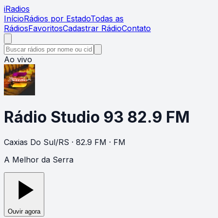
i
Radios
Início
Rádios por Estado
Todas as
Rádios
Favoritos
Cadastrar Rádio
Contato
Ao vivo
Rádio Studio 93 82.9 FM
Caxias Do Sul
/
RS
· 82.9 FM
· FM
A Melhor da Serra
Ouvir agora