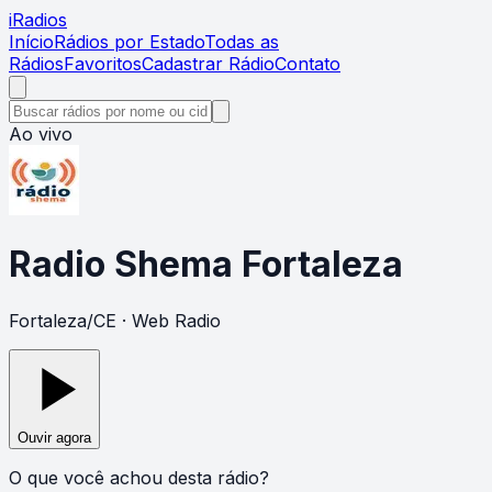
i
Radios
Início
Rádios por Estado
Todas as
Rádios
Favoritos
Cadastrar Rádio
Contato
Ao vivo
Radio Shema Fortaleza
Fortaleza
/
CE
· Web Radio
Ouvir agora
O que você achou desta rádio?