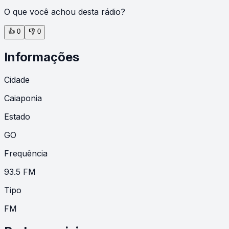
O que você achou desta rádio?
👍
0
👎
0
Informações
Cidade
Caiaponia
Estado
GO
Frequência
93.5 FM
Tipo
FM