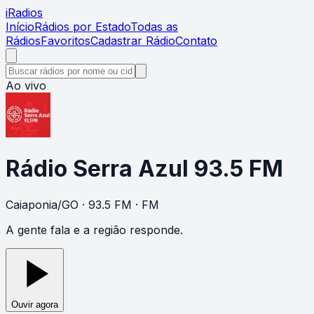
i
Radios
Início
Rádios por Estado
Todas as
Rádios
Favoritos
Cadastrar Rádio
Contato
Ao vivo
Rádio Serra Azul 93.5 FM
Caiaponia
/
GO
· 93.5 FM
· FM
A gente fala e a região responde.
Ouvir agora