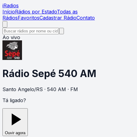
i
Radios
Início
Rádios por Estado
Todas as
Rádios
Favoritos
Cadastrar Rádio
Contato
Ao vivo
Rádio Sepé 540 AM
Santo Angelo
/
RS
· 540 AM
· FM
Tá ligado?
Ouvir agora