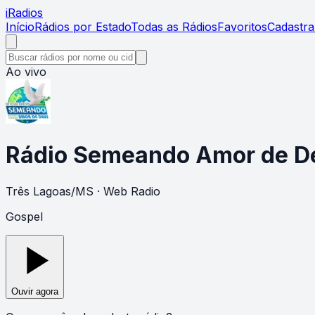
i
Radios
Início
Rádios por Estado
Todas as Rádios
Favoritos
Cadastra
Ao vivo
Rádio Semeando Amor de De
Três Lagoas
/
MS
· Web Radio
Gospel
Ouvir agora