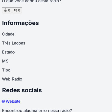
O que você achou desta rádio?
👍
0
👎
0
Informações
Cidade
Três Lagoas
Estado
MS
Tipo
Web Radio
Redes sociais
🌐 Website
Encontrou alguma erro nessa rádio?