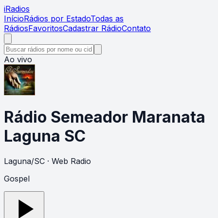
i
Radios
Início
Rádios por Estado
Todas as
Rádios
Favoritos
Cadastrar Rádio
Contato
Ao vivo
Rádio Semeador Maranata
Laguna SC
Laguna
/
SC
· Web Radio
Gospel