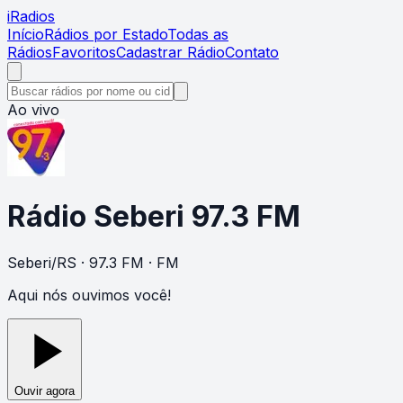
i
Radios
Início
Rádios por Estado
Todas as
Rádios
Favoritos
Cadastrar Rádio
Contato
Ao vivo
Rádio Seberi 97.3 FM
Seberi
/
RS
· 97.3 FM
· FM
Aqui nós ouvimos você!
Ouvir agora