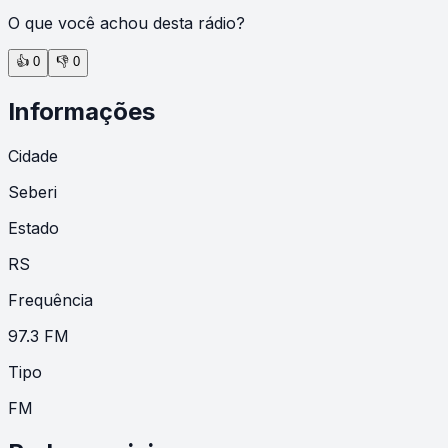
O que você achou desta rádio?
👍
0
👎
0
Informações
Cidade
Seberi
Estado
RS
Frequência
97.3 FM
Tipo
FM