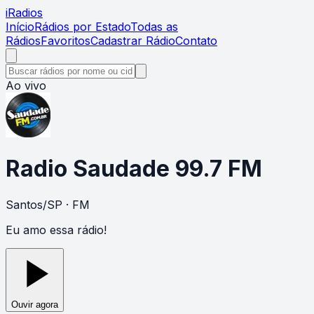
i
Radios
Início
Rádios por Estado
Todas as
Rádios
Favoritos
Cadastrar Rádio
Contato
Ao vivo
Radio Saudade 99.7 FM
Santos
/
SP
· FM
Eu amo essa rádio!
Ouvir agora