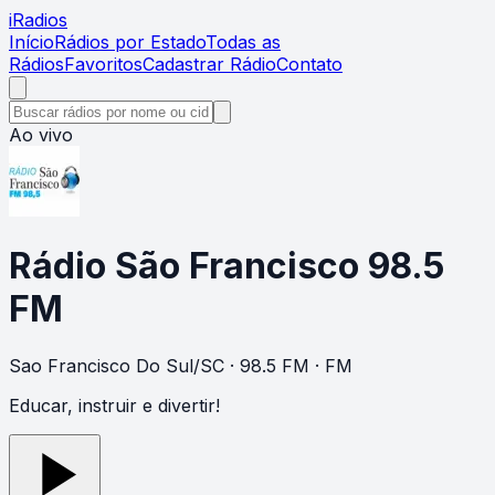
i
Radios
Início
Rádios por Estado
Todas as
Rádios
Favoritos
Cadastrar Rádio
Contato
Ao vivo
Rádio São Francisco 98.5
FM
Sao Francisco Do Sul
/
SC
· 98.5 FM
· FM
Educar, instruir e divertir!