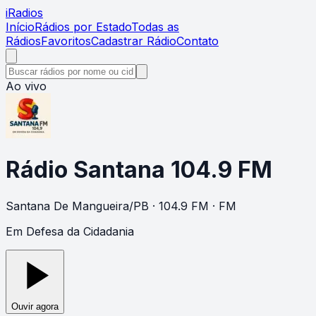
i
Radios
Início
Rádios por Estado
Todas as
Rádios
Favoritos
Cadastrar Rádio
Contato
Ao vivo
Rádio Santana 104.9 FM
Santana De Mangueira
/
PB
· 104.9 FM
· FM
Em Defesa da Cidadania
Ouvir agora