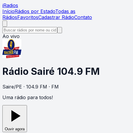
i
Radios
Início
Rádios por Estado
Todas as
Rádios
Favoritos
Cadastrar Rádio
Contato
Ao vivo
Rádio Sairé 104.9 FM
Saire
/
PE
· 104.9 FM
· FM
Uma rádio para todos!
Ouvir agora