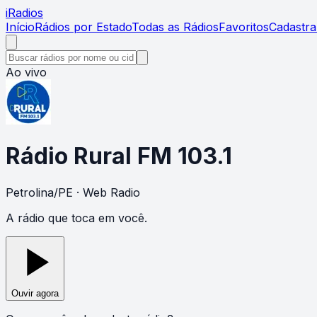
i
Radios
Início
Rádios por Estado
Todas as Rádios
Favoritos
Cadastra
Ao vivo
Rádio Rural FM 103.1
Petrolina
/
PE
· Web Radio
A rádio que toca em você.
Ouvir agora