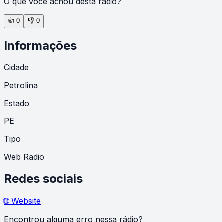
O que você achou desta rádio?
👍
0
👎
0
Informações
Cidade
Petrolina
Estado
PE
Tipo
Web Radio
Redes sociais
🌐 Website
Encontrou alguma erro nessa rádio?