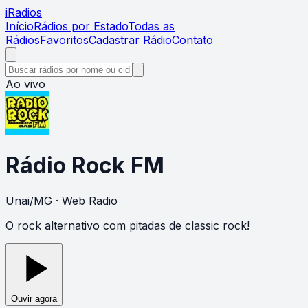
i
Radios
Início
Rádios por Estado
Todas as
Rádios
Favoritos
Cadastrar Rádio
Contato
Ao vivo
Rádio Rock FM
Unai
/
MG
· Web Radio
O rock alternativo com pitadas de classic rock!
Ouvir agora