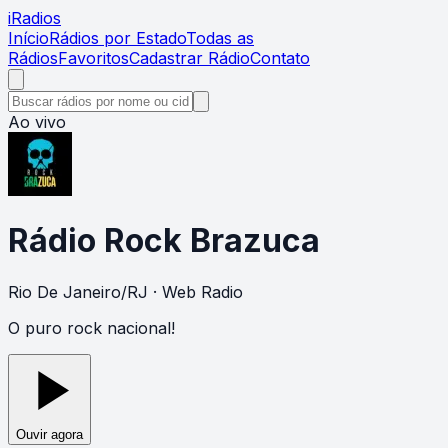
i
Radios
Início
Rádios por Estado
Todas as
Rádios
Favoritos
Cadastrar Rádio
Contato
Ao vivo
Rádio Rock Brazuca
Rio De Janeiro
/
RJ
· Web Radio
O puro rock nacional!
Ouvir agora