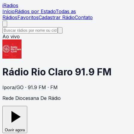
i
Radios
Início
Rádios por Estado
Todas as
Rádios
Favoritos
Cadastrar Rádio
Contato
Ao vivo
Rádio Rio Claro 91.9 FM
Ipora
/
GO
· 91.9 FM
· FM
Rede Diocesana De Rádio
Ouvir agora