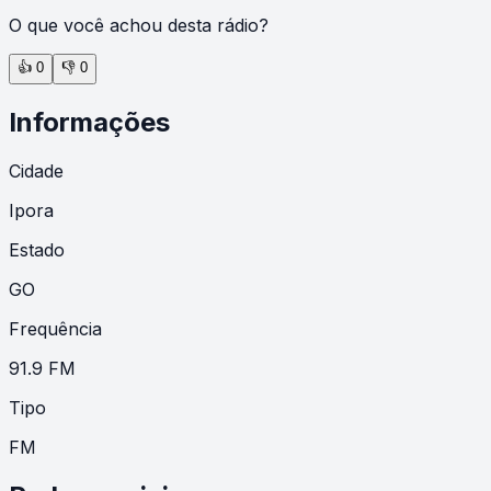
O que você achou desta rádio?
👍
0
👎
0
Informações
Cidade
Ipora
Estado
GO
Frequência
91.9 FM
Tipo
FM