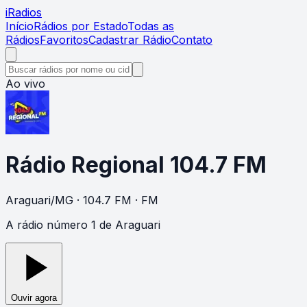
i
Radios
Início
Rádios por Estado
Todas as
Rádios
Favoritos
Cadastrar Rádio
Contato
Ao vivo
Rádio Regional 104.7 FM
Araguari
/
MG
· 104.7 FM
· FM
A rádio número 1 de Araguari
Ouvir agora