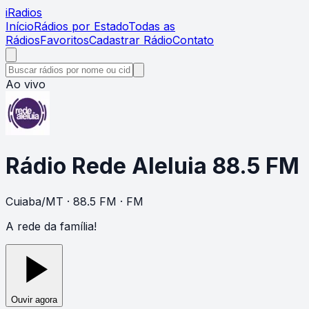
i
Radios
Início
Rádios por Estado
Todas as
Rádios
Favoritos
Cadastrar Rádio
Contato
Ao vivo
Rádio Rede Aleluia 88.5 FM
Cuiaba
/
MT
· 88.5 FM
· FM
A rede da família!
Ouvir agora