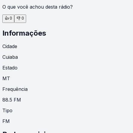
O que você achou desta rádio?
👍
0
👎
0
Informações
Cidade
Cuiaba
Estado
MT
Frequência
88.5 FM
Tipo
FM