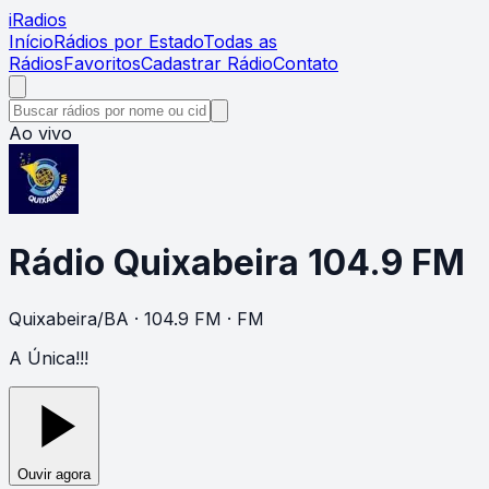
i
Radios
Início
Rádios por Estado
Todas as
Rádios
Favoritos
Cadastrar Rádio
Contato
Ao vivo
Rádio Quixabeira 104.9 FM
Quixabeira
/
BA
· 104.9 FM
· FM
A Única!!!
Ouvir agora