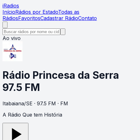
i
Radios
Início
Rádios por Estado
Todas as
Rádios
Favoritos
Cadastrar Rádio
Contato
Ao vivo
Rádio Princesa da Serra
97.5 FM
Itabaiana
/
SE
· 97.5 FM
· FM
A Rádio Que tem História