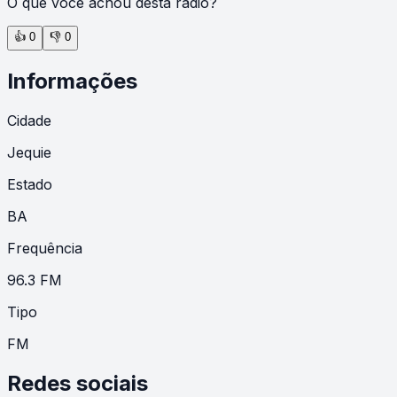
O que você achou desta rádio?
👍
0
👎
0
Informações
Cidade
Jequie
Estado
BA
Frequência
96.3 FM
Tipo
FM
Redes sociais