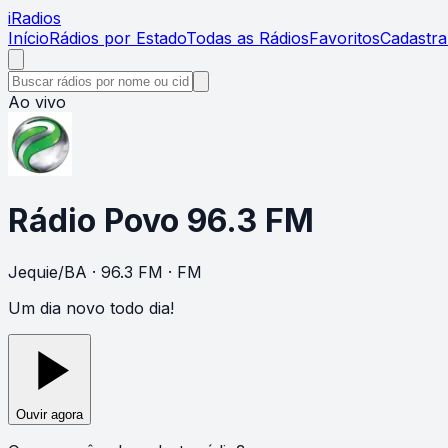
i
Radios
Início
Rádios por Estado
Todas as Rádios
Favoritos
Cadastra
Ao vivo
Rádio Povo 96.3 FM
Jequie
/
BA
· 96.3 FM
· FM
Um dia novo todo dia!
Ouvir agora