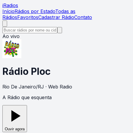
i
Radios
Início
Rádios por Estado
Todas as
Rádios
Favoritos
Cadastrar Rádio
Contato
Ao vivo
Rádio Ploc
Rio De Janeiro
/
RJ
· Web Radio
A Rádio que esquenta
Ouvir agora