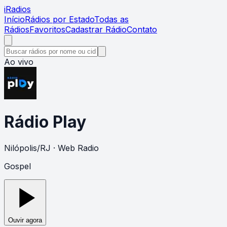
i
Radios
Início
Rádios por Estado
Todas as
Rádios
Favoritos
Cadastrar Rádio
Contato
Ao vivo
Rádio Play
Nilópolis
/
RJ
· Web Radio
Gospel
Ouvir agora