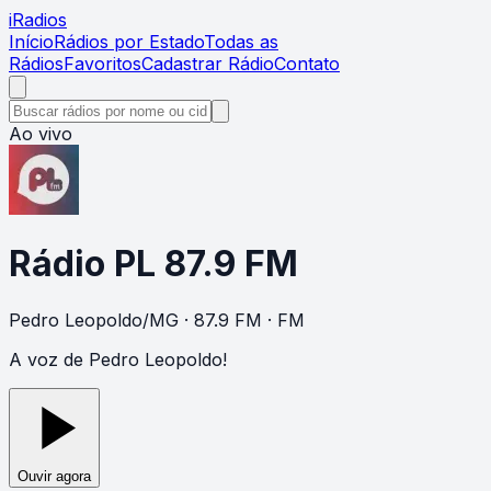
i
Radios
Início
Rádios por Estado
Todas as
Rádios
Favoritos
Cadastrar Rádio
Contato
Ao vivo
Rádio PL 87.9 FM
Pedro Leopoldo
/
MG
· 87.9 FM
· FM
A voz de Pedro Leopoldo!
Ouvir agora