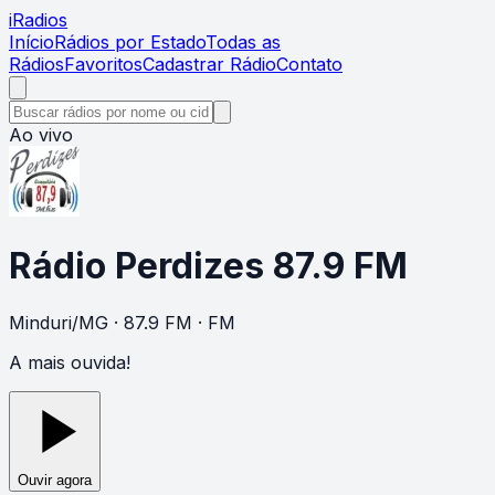
i
Radios
Início
Rádios por Estado
Todas as
Rádios
Favoritos
Cadastrar Rádio
Contato
Ao vivo
Rádio Perdizes 87.9 FM
Minduri
/
MG
· 87.9 FM
· FM
A mais ouvida!
Ouvir agora