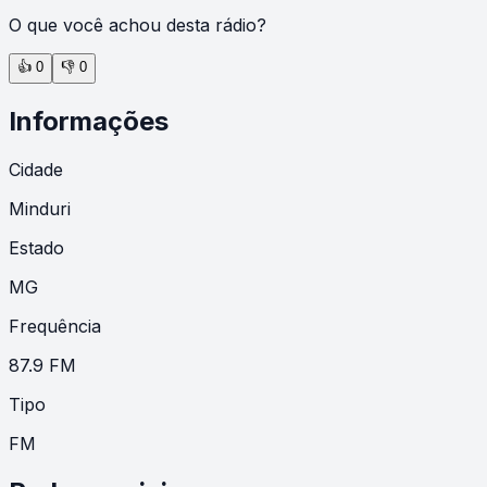
O que você achou desta rádio?
👍
0
👎
0
Informações
Cidade
Minduri
Estado
MG
Frequência
87.9 FM
Tipo
FM