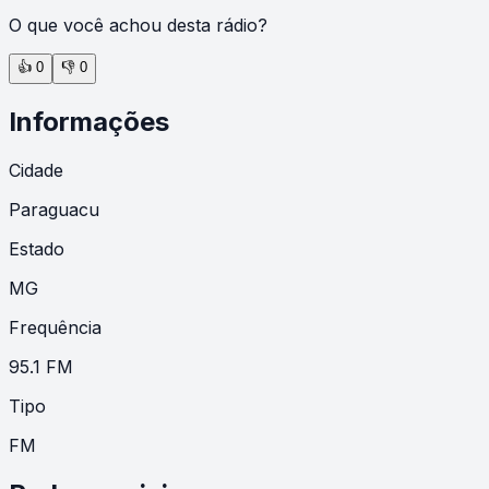
O que você achou desta rádio?
👍
0
👎
0
Informações
Cidade
Paraguacu
Estado
MG
Frequência
95.1 FM
Tipo
FM