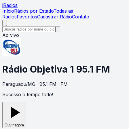
i
Radios
Início
Rádios por Estado
Todas as
Rádios
Favoritos
Cadastrar Rádio
Contato
Ao vivo
Rádio Objetiva 1 95.1 FM
Paraguacu
/
MG
· 95.1 FM
· FM
Sucesso o tempo todo!
Ouvir agora