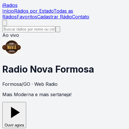
i
Radios
Início
Rádios por Estado
Todas as
Rádios
Favoritos
Cadastrar Rádio
Contato
Ao vivo
Radio Nova Formosa
Formosa
/
GO
· Web Radio
Mais Moderna e mais sertaneja!
Ouvir agora