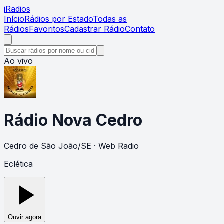
i
Radios
Início
Rádios por Estado
Todas as
Rádios
Favoritos
Cadastrar Rádio
Contato
Ao vivo
Rádio Nova Cedro
Cedro de São João
/
SE
· Web Radio
Eclética
Ouvir agora