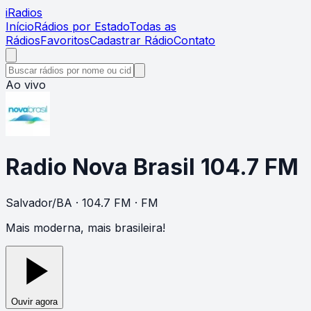
i
Radios
Início
Rádios por Estado
Todas as
Rádios
Favoritos
Cadastrar Rádio
Contato
Ao vivo
Radio Nova Brasil 104.7 FM
Salvador
/
BA
· 104.7 FM
· FM
Mais moderna, mais brasileira!
Ouvir agora