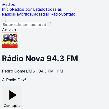
i
Radios
Início
Rádios por Estado
Todas as
Rádios
Favoritos
Cadastrar Rádio
Contato
Ao vivo
Rádio Nova 94.3 FM
Pedro Gomes
/
MS
· 94.3 FM
· FM
A Rádio Dez!
Ouvir agora