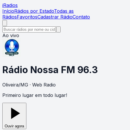
i
Radios
Início
Rádios por Estado
Todas as
Rádios
Favoritos
Cadastrar Rádio
Contato
Ao vivo
Rádio Nossa FM 96.3
Oliveira
/
MG
· Web Radio
Primeiro lugar em todo lugar!
Ouvir agora