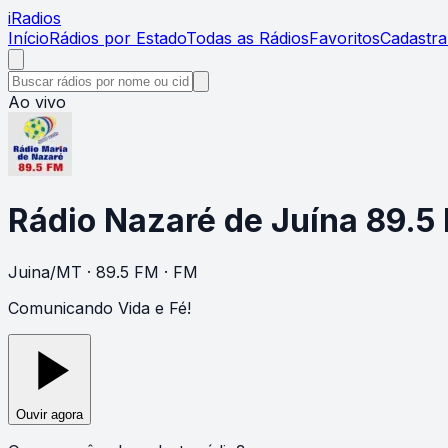
i
Radios
Início
Rádios por Estado
Todas as Rádios
Favoritos
Cadastra
Ao vivo
Rádio Nazaré de Juína 89.5
Juina
/
MT
· 89.5 FM
· FM
Comunicando Vida e Fé!
Ouvir agora