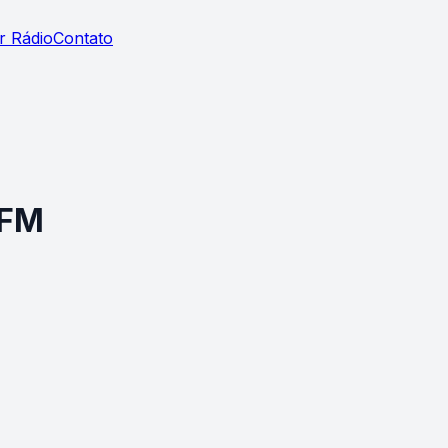
r Rádio
Contato
 FM