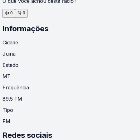
O que você achou desta rádio?
👍
0
👎
0
Informações
Cidade
Juina
Estado
MT
Frequência
89.5 FM
Tipo
FM
Redes sociais