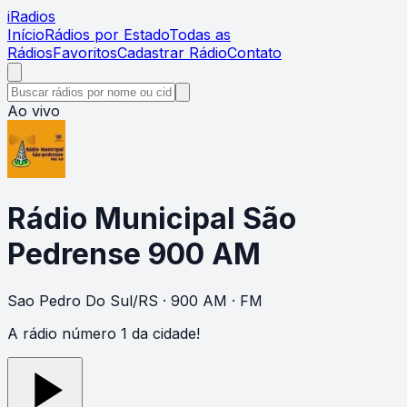
i
Radios
Início
Rádios por Estado
Todas as
Rádios
Favoritos
Cadastrar Rádio
Contato
Ao vivo
Rádio Municipal São
Pedrense 900 AM
Sao Pedro Do Sul
/
RS
· 900 AM
· FM
A rádio número 1 da cidade!