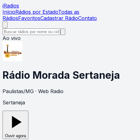
i
Radios
Início
Rádios por Estado
Todas as
Rádios
Favoritos
Cadastrar Rádio
Contato
Ao vivo
Rádio Morada Sertaneja
Paulistas
/
MG
· Web Radio
Sertaneja
Ouvir agora