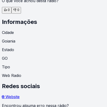
O que você achou desta rádio?
👍
0
👎
0
Informações
Cidade
Goiania
Estado
GO
Tipo
Web Radio
Redes sociais
🌐 Website
Encontrou alguma erro nessa rádio?