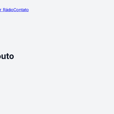
r Rádio
Contato
outo