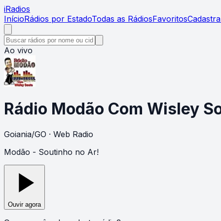
i
Radios
Início
Rádios por Estado
Todas as Rádios
Favoritos
Cadastra
Ao vivo
Rádio Modão Com Wisley S
Goiania
/
GO
· Web Radio
Modão - Soutinho no Ar!
Ouvir agora