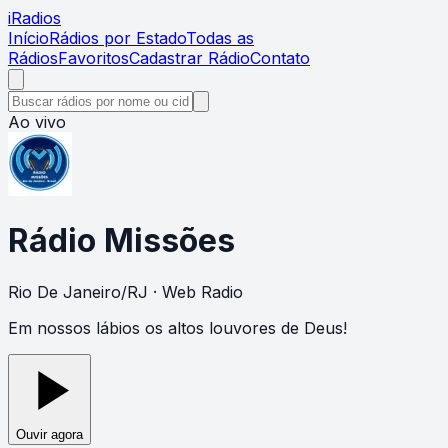
i
Radios
Início
Rádios por Estado
Todas as
Rádios
Favoritos
Cadastrar Rádio
Contato
Ao vivo
Rádio Missões
Rio De Janeiro
/
RJ
· Web Radio
Em nossos lábios os altos louvores de Deus!
Ouvir agora