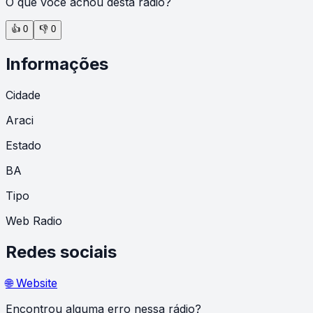
O que você achou desta rádio?
👍
0
👎
0
Informações
Cidade
Araci
Estado
BA
Tipo
Web Radio
Redes sociais
🌐 Website
Encontrou alguma erro nessa rádio?