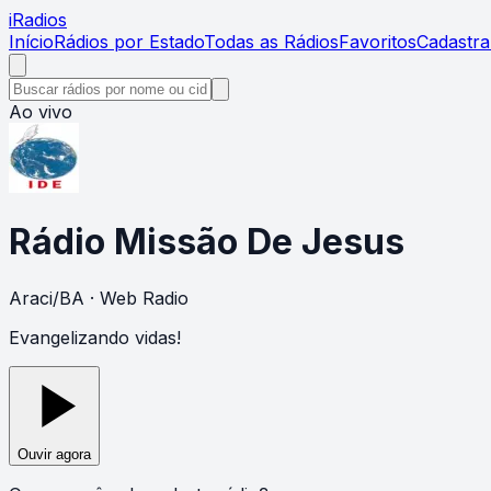
i
Radios
Início
Rádios por Estado
Todas as Rádios
Favoritos
Cadastra
Ao vivo
Rádio Missão De Jesus
Araci
/
BA
· Web Radio
Evangelizando vidas!
Ouvir agora