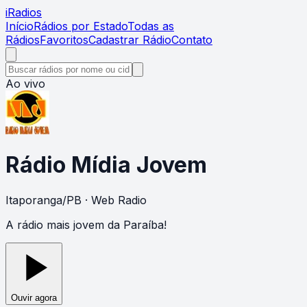
i
Radios
Início
Rádios por Estado
Todas as
Rádios
Favoritos
Cadastrar Rádio
Contato
Ao vivo
Rádio Mídia Jovem
Itaporanga
/
PB
· Web Radio
A rádio mais jovem da Paraíba!
Ouvir agora