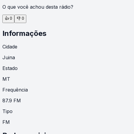
O que você achou desta rádio?
👍
0
👎
0
Informações
Cidade
Juina
Estado
MT
Frequência
87.9 FM
Tipo
FM