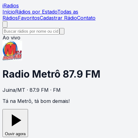
i
Radios
Início
Rádios por Estado
Todas as
Rádios
Favoritos
Cadastrar Rádio
Contato
Ao vivo
Radio Metrô 87.9 FM
Juina
/
MT
· 87.9 FM
· FM
Tá na Metrô, tá bom demais!
Ouvir agora