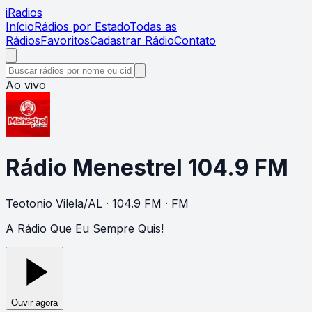
i
Radios
Início
Rádios por Estado
Todas as
Rádios
Favoritos
Cadastrar Rádio
Contato
Ao vivo
Rádio Menestrel 104.9 FM
Teotonio Vilela
/
AL
· 104.9 FM
· FM
A Rádio Que Eu Sempre Quis!
Ouvir agora