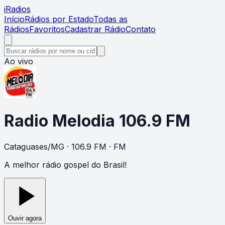
i
Radios
Início
Rádios por Estado
Todas as
Rádios
Favoritos
Cadastrar Rádio
Contato
Ao vivo
Radio Melodia 106.9 FM
Cataguases
/
MG
· 106.9 FM
· FM
A melhor rádio gospel do Brasil!
Ouvir agora