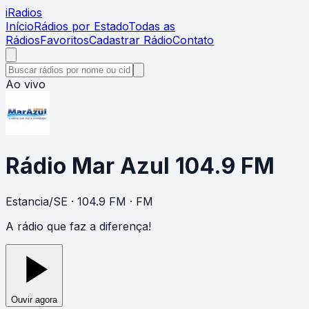
i
Radios
Início
Rádios por Estado
Todas as
Rádios
Favoritos
Cadastrar Rádio
Contato
Ao vivo
Rádio Mar Azul 104.9 FM
Estancia
/
SE
· 104.9 FM
· FM
A rádio que faz a diferença!
Ouvir agora