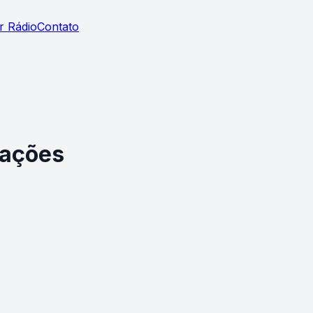
r Rádio
Contato
rações