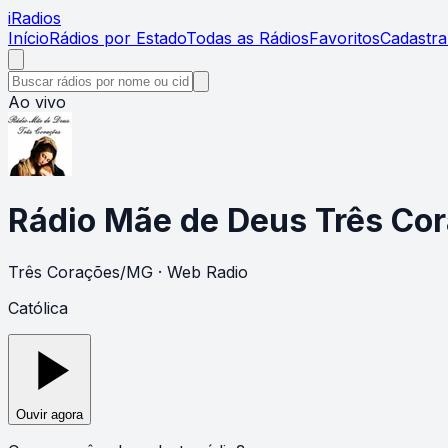
i
Radios
Início
Rádios por Estado
Todas as Rádios
Favoritos
Cadastra
Ao vivo
Rádio Mãe de Deus Três Co
Três Corações
/
MG
· Web Radio
Católica
Ouvir agora