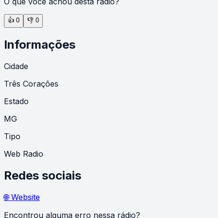
O que você achou desta rádio?
👍
0
👎
0
Informações
Cidade
Três Corações
Estado
MG
Tipo
Web Radio
Redes sociais
🌐 Website
Encontrou alguma erro nessa rádio?