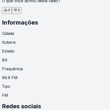
O que você achou desta rádio?
👍
0
👎
0
Informações
Cidade
Itubera
Estado
BA
Frequência
99.9 FM
Tipo
FM
Redes sociais