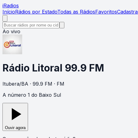
i
Radios
Início
Rádios por Estado
Todas as Rádios
Favoritos
Cadastra
Ao vivo
Rádio Litoral 99.9 FM
Itubera
/
BA
· 99.9 FM
· FM
A número 1 do Baixo Sul
Ouvir agora